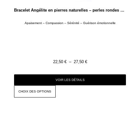
Bracelet Angélite en pierres naturelles – perles rondes de 4mm ou 8mm
Apaisement – Compassion – Sérénité – Guérison émotionnelle
22,50
€
–
27,50
€
VOIR LES DÉTAILS
CHOIX DES OPTIONS