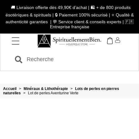
🚚 Livraison offerte dès 49,90€ d’achat | 🛍️ + de 800 produits
ésotériques & spirituels | 🔒 Paiement 100% sécurisé | ⭐ Qualité &
authenticité garanties | 💬 Service client & conseils experts | 🇫🇷
Entreprise française
Accueil
>
Minéraux & Lithothérapie
>
Lots de perles en pierres
naturelles
>
Lot de perles Aventurine Verte