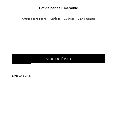
Lot de perles Émeraude
Amour inconditionnel – Sérénité – Guérison – Clarté mentale
VOIR LES DÉTAILS
LIRE LA SUITE