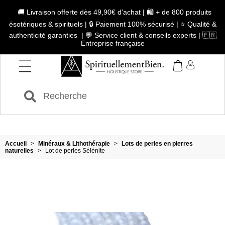
🚚 Livraison offerte dès 49,90€ d’achat | 🛍️ + de 800 produits
ésotériques & spirituels | 🔒 Paiement 100% sécurisé | ⭐ Qualité &
authenticité garanties | 💬 Service client & conseils experts | 🇫🇷
Entreprise française
Accueil
>
Minéraux & Lithothérapie
>
Lots de perles en pierres
naturelles
>
Lot de perles Sélénite