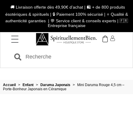
🚚 Livraison offerte dès 49,90€ d’achat | 🛍️ + de 800 produits
ésotériques & spirituels | 🔒 Paiement 100% sécurisé | ⭐ Qualité &
authenticité garanties | 💬 Service client & conseils experts | 🇫🇷
Entreprise française
Accueil
>
Enfant
>
Daruma Japonais
>
Mini Daruma Rouge 4,5 cm –
Porte-Bonheur Japonais en Céramique