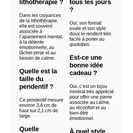
lithothérapie ?
tous les jours
?
Dans les croyances
de la lithothérapie,
Oui, son format
elle est souvent
ovale et son style
associée à
doux le rendent très
l’apaisement mental,
facile à porter au
à la détente
quotidien.
émotionnelle, au
lâcher-prise et au
Est-ce une
besoin de calme.
bonne idée
Quelle est la
cadeau ?
taille du
pendentif ?
Oui, c’est un bijou
minéral très apprécié
pour offrir une pierre
Ce pendentif mesure
associée au calme,
environ 3,4 cm de
au réconfort et au
haut sur 2,1 cm de
bien-être
large.
émotionnel.
Quelle
À quel style