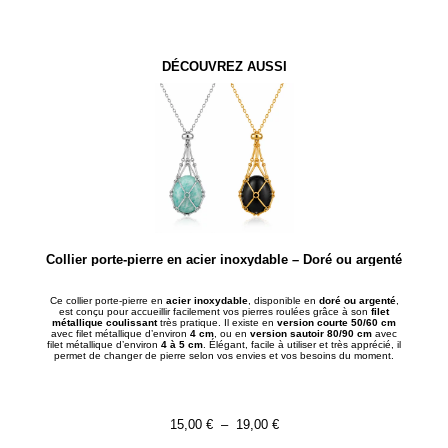
DÉCOUVREZ AUSSI
Collier porte-pierre en acier inoxydable – Doré ou argenté
Ce collier porte-pierre en
acier inoxydable
, disponible en
doré ou argenté
,
est conçu pour accueillir facilement vos pierres roulées grâce à son
filet
métallique coulissant
très pratique. Il existe en
version courte 50/60 cm
avec filet métallique d’environ
4 cm
, ou en
version sautoir 80/90 cm
avec
filet métallique d’environ
4 à 5 cm
. Élégant, facile à utiliser et très apprécié, il
permet de changer de pierre selon vos envies et vos besoins du moment.
15,00
€
–
19,00
€