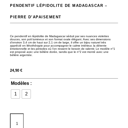
PENDENTIF LÉPIDOLITE DE MADAGASCAR –
PIERRE D’APAISEMENT
Ce pendentif en lépidolite de Madagascar séduit par ses nuances violettes
douces, son poli lumineux et son format ovale élégant. Avec ses dimensions
d’environ 3,4 cm de haut sur 2,1 cm de large, il offre un bijou naturel très
apprécié en lithothérapie pour accompagner le calme intérieur, la détente
émotionnelle et les périodes où l’on ressent le besoin de ralentir. Le modèle n°1
est proposé avec une bélière dorée, tandis que le n°2 est monté avec une
bélière argentée.
24,90
€
Modèles :
1
2