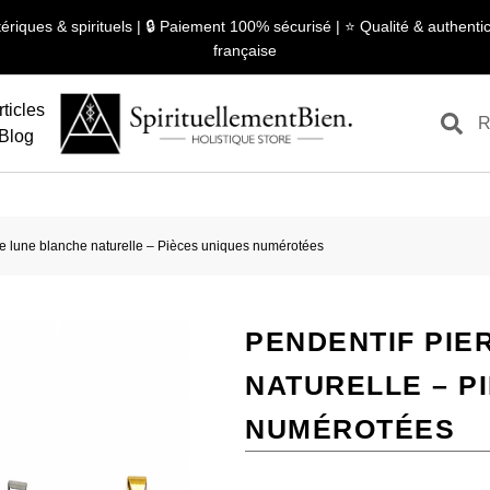
ériques & spirituels | 🔒 Paiement 100% sécurisé | ⭐ Qualité & authentici
française
rticles
Blog
de lune blanche naturelle – Pièces uniques numérotées
PENDENTIF PIE
NATURELLE – P
NUMÉROTÉES