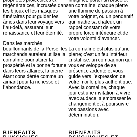
régénératrices, incrustée dans
en cornaline, chaque pierre
les bijoux et les masques
une flamme de passion à
funéraires pour guider les
votre poignet, ou un pendentif
âmes dans leur voyage vers
qui irradie sa chaleur, un
l’au-delà, assurant leur
rappel constant de votre
renaissance et leur éternité.
propre force intérieure et de
votre volonté d’avancer.
Dans les marchés
bouillonnants de la Perse, les
La cornaline est plus qu’une
marchands auraient utilisé la
pierre; c’est un feu intérieur
cornaline pour attirer la
cristallisé, un compagnon qui
prospérité et la bonne fortune
vous enveloppe de sa
dans leurs affaires, la pierre
présence ardente et vous
étant considérée comme un
guide vers l’expression de
aimant pour la richesse et
votre moi le plus authentique.
l’abondance.
Avec la cornaline, chaque
jour est une invitation à vivre
avec audace, à embrasser le
changement et à poursuivre
vos passions avec
détermination.
BIENFAITS
BIENFAITS