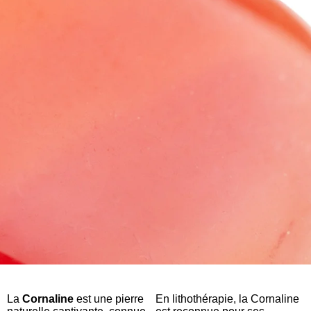
La
Cornaline
est une pierre
En lithothérapie, la Cornaline