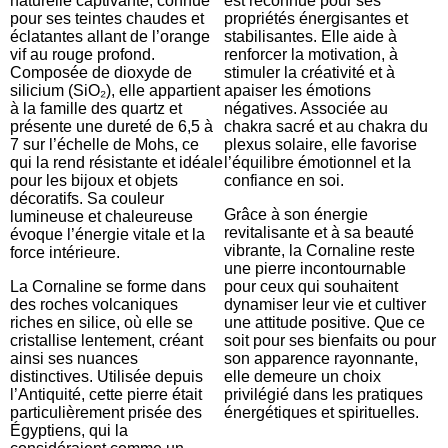
naturelle captivante, connue
est reconnue pour ses
pour ses teintes chaudes et
propriétés énergisantes et
éclatantes allant de l’orange
stabilisantes. Elle aide à
vif au rouge profond.
renforcer la motivation, à
Composée de dioxyde de
stimuler la créativité et à
silicium (SiO₂), elle appartient
apaiser les émotions
à la famille des quartz et
négatives. Associée au
présente une dureté de 6,5 à
chakra sacré et au chakra du
7 sur l’échelle de Mohs, ce
plexus solaire, elle favorise
qui la rend résistante et idéale
l’équilibre émotionnel et la
pour les bijoux et objets
confiance en soi.
décoratifs. Sa couleur
Grâce à son énergie
lumineuse et chaleureuse
revitalisante et à sa beauté
évoque l’énergie vitale et la
vibrante, la Cornaline reste
force intérieure.
une pierre incontournable
La Cornaline se forme dans
pour ceux qui souhaitent
des roches volcaniques
dynamiser leur vie et cultiver
riches en silice, où elle se
une attitude positive. Que ce
cristallise lentement, créant
soit pour ses bienfaits ou pour
ainsi ses nuances
son apparence rayonnante,
distinctives. Utilisée depuis
elle demeure un choix
l’Antiquité, cette pierre était
privilégié dans les pratiques
particulièrement prisée des
énergétiques et spirituelles.
Égyptiens, qui la