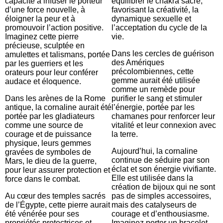
capacité à infuser le porteur
équilibrer le chakra sacré,
d’une force nouvelle, à
favorisant la créativité, la
éloigner la peur et à
dynamique sexuelle et
promouvoir l’action positive.
l’acceptation du cycle de la
Imaginez cette pierre
vie.
précieuse, sculptée en
Dans les cercles de guérison
amulettes et talismans, portée
des Amériques
par les guerriers et les
précolombiennes, cette
orateurs pour leur conférer
gemme aurait été utilisée
audace et éloquence.
comme un remède pour
Dans les arènes de la Rome
purifier le sang et stimuler
antique, la cornaline aurait été
l’énergie, portée par les
portée par les gladiateurs
chamanes pour renforcer leur
comme une source de
vitalité et leur connexion avec
courage et de puissance
la terre.
physique, leurs gemmes
Aujourd’hui, la cornaline
gravées de symboles de
continue de séduire par son
Mars, le dieu de la guerre,
éclat et son énergie vivifiante.
pour leur assurer protection et
Elle est utilisée dans la
force dans le combat.
création de bijoux qui ne sont
Au cœur des temples sacrés
pas de simples accessoires,
de l’Égypte, cette pierre aurait
mais des catalyseurs de
été vénérée pour ses
courage et d’enthousiasme.
propriétés protectrices et
Imaginez porter un bracelet