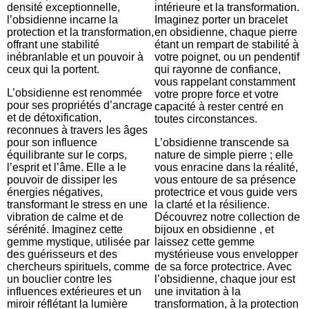
densité exceptionnelle,
intérieure et la transformation.
l’obsidienne incarne la
Imaginez porter un bracelet
protection et la transformation,
en obsidienne, chaque pierre
offrant une stabilité
étant un rempart de stabilité à
inébranlable et un pouvoir à
votre poignet, ou un pendentif
ceux qui la portent.
qui rayonne de confiance,
vous rappelant constamment
L’obsidienne est renommée
votre propre force et votre
pour ses propriétés d’ancrage
capacité à rester centré en
et de détoxification,
toutes circonstances.
reconnues à travers les âges
pour son influence
L’obsidienne transcende sa
équilibrante sur le corps,
nature de simple pierre ; elle
l’esprit et l’âme. Elle a le
vous enracine dans la réalité,
pouvoir de dissiper les
vous entoure de sa présence
énergies négatives,
protectrice et vous guide vers
transformant le stress en une
la clarté et la résilience.
vibration de calme et de
Découvrez notre collection de
sérénité. Imaginez cette
bijoux en obsidienne , et
gemme mystique, utilisée par
laissez cette gemme
des guérisseurs et des
mystérieuse vous envelopper
chercheurs spirituels, comme
de sa force protectrice. Avec
un bouclier contre les
l’obsidienne, chaque jour est
influences extérieures et un
une invitation à la
miroir réflétant la lumière
transformation, à la protection