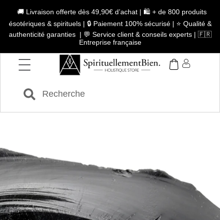
🚚 Livraison offerte dès 49,90€ d’achat | 🛍️ + de 800 produits
ésotériques & spirituels | 🔒 Paiement 100% sécurisé | ⭐ Qualité &
authenticité garanties | 💬 Service client & conseils experts | 🇫🇷
Entreprise française
OBSIDIENNE NOIRE