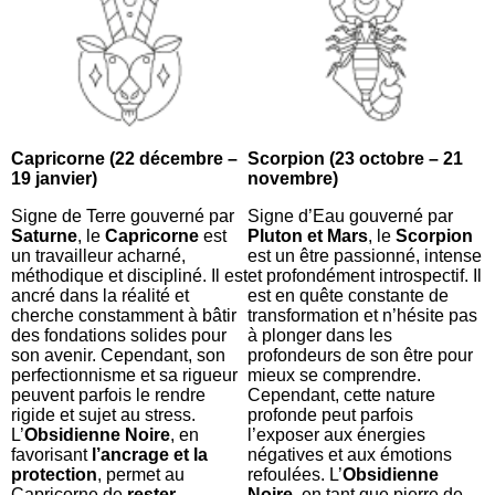
Capricorne (22 décembre –
Scorpion (23 octobre – 21
19 janvier)
novembre)
Signe de Terre gouverné par
Signe d’Eau gouverné par
Saturne
, le
Capricorne
est
Pluton et Mars
, le
Scorpion
un travailleur acharné,
est un être passionné, intense
méthodique et discipliné. Il est
et profondément introspectif. Il
ancré dans la réalité et
est en quête constante de
cherche constamment à bâtir
transformation et n’hésite pas
des fondations solides pour
à plonger dans les
son avenir. Cependant, son
profondeurs de son être pour
perfectionnisme et sa rigueur
mieux se comprendre.
peuvent parfois le rendre
Cependant, cette nature
rigide et sujet au stress.
profonde peut parfois
L’
Obsidienne Noire
, en
l’exposer aux énergies
favorisant
l’ancrage et la
négatives et aux émotions
protection
, permet au
refoulées. L’
Obsidienne
Capricorne de
rester
Noire
, en tant que pierre de