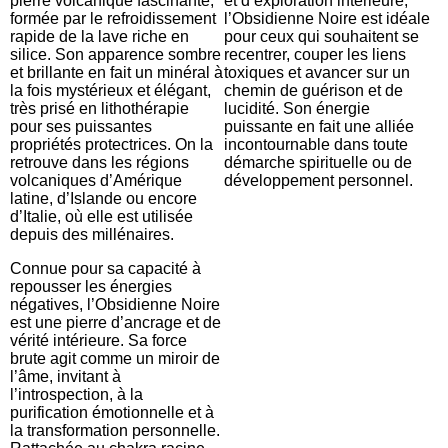
pierre volcanique fascinante,
et d’exploration intérieure,
formée par le refroidissement
l’Obsidienne Noire est idéale
rapide de la lave riche en
pour ceux qui souhaitent se
silice. Son apparence sombre
recentrer, couper les liens
et brillante en fait un minéral à
toxiques et avancer sur un
la fois mystérieux et élégant,
chemin de guérison et de
très prisé en lithothérapie
lucidité. Son énergie
pour ses puissantes
puissante en fait une alliée
propriétés protectrices. On la
incontournable dans toute
retrouve dans les régions
démarche spirituelle ou de
volcaniques d’Amérique
développement personnel.
latine, d’Islande ou encore
d’Italie, où elle est utilisée
depuis des millénaires.
Connue pour sa capacité à
repousser les énergies
négatives, l’Obsidienne Noire
est une pierre d’ancrage et de
vérité intérieure. Sa force
brute agit comme un miroir de
l’âme, invitant à
l’introspection, à la
purification émotionnelle et à
la transformation personnelle.