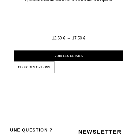
Optimisme – Joie de vivre – Connexion à la nature – Équilibre
12,50
€
–
17,50
€
VOIR LES DÉTAILS
CHOIX DES OPTIONS
UNE QUESTION ?
NEWSLETTER