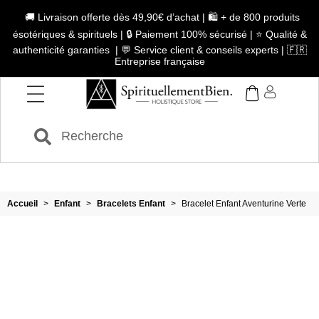
🚚 Livraison offerte dès 49,90€ d’achat | 🛍️ + de 800 produits
ésotériques & spirituels | 🔒 Paiement 100% sécurisé | ⭐ Qualité &
authenticité garanties | 💬 Service client & conseils experts | 🇫🇷
Entreprise française
Accueil
>
Enfant
>
Bracelets Enfant
>
Bracelet Enfant Aventurine Verte