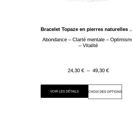
Bracelet Topaze en pierres naturell
Abondance – Clarté mentale – Optimism
– Vitalité
24,30
€
–
49,30
€
VOIR LES DÉTAILS
CHOIX DES OPTIONS