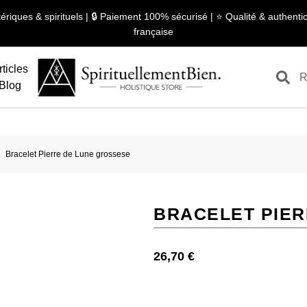
ériques & spirituels | 🔒 Paiement 100% sécurisé | ⭐ Qualité & authentici
française
rticles
Blog
Bracelet Pierre de Lune grossese
BRACELET PIER
26,70
€