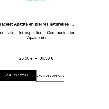
Bracelet Apatite en pierres naturelles – perles rondes de 4mm ou 8mm
ositivité – Introspection – Communication
– Apaisement
25,50
€
–
30,50
€
VOIR LES DÉTAILS
CHOIX DES OPTIONS