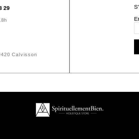
S'
3 29
E
18h
0420 Calvisson