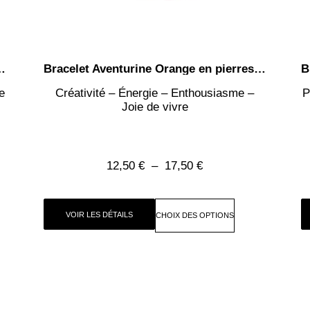
es – perles rondes de 4mm ou 8mm
Bracelet Aventurine Orange en pierres naturelles – perles rondes de 4mm ou 8mm
e
Créativité – Énergie – Enthousiasme –
P
Joie de vivre
12,50
€
–
17,50
€
VOIR LES DÉTAILS
CHOIX DES OPTIONS