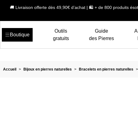
🚚 Livraison offerte dès 49,90€ d’achat | 🛍️ + de 800 produits ésot
Outils
Guide
A
Boutique
gratuits
des Pierres
Accueil
>
Bijoux en pierres naturelles
>
Bracelets en pierres naturelles
>