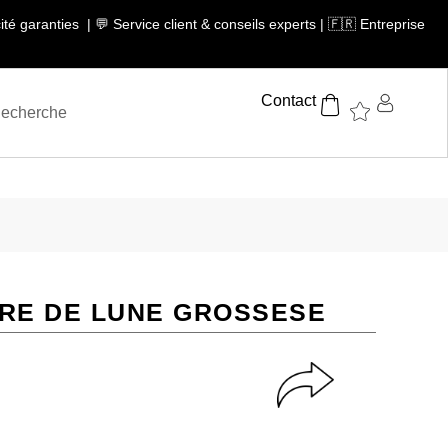
té garanties | 💬 Service client & conseils experts | 🇫🇷 Entreprise
Contact
RE DE LUNE GROSSESE