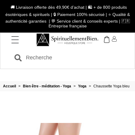
🚚 Livraison offerte dès 49,90€ d’achat | 🛍️ + de 800 produits
ésotériques & spirituels | 🔒 Paiement 100% sécurisé | ⭐ Qualité &
authenticité garanties | 💬 Service client & conseils experts | 🇫🇷
Entreprise française
Accueil
>
Bien être - méditation - Yoga
>
Yoga
>
Chaussette Yoga bleu