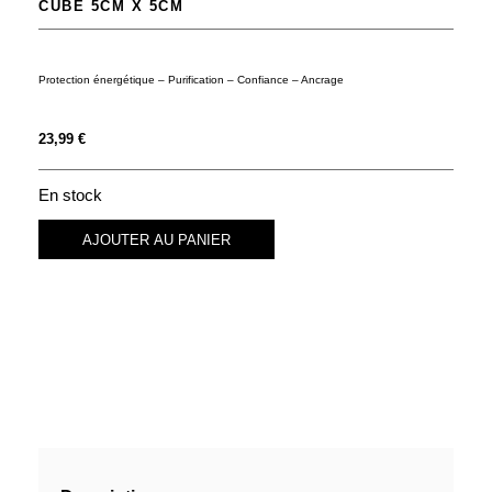
CUBE 5CM X 5CM
Protection énergétique – Purification – Confiance – Ancrage
23,99
€
En stock
AJOUTER AU PANIER