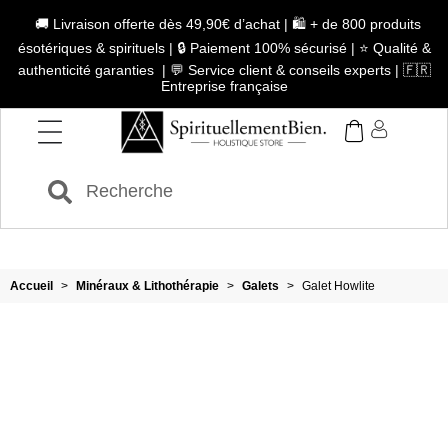
🚚 Livraison offerte dès 49,90€ d’achat | 🛍️ + de 800 produits
ésotériques & spirituels | 🔒 Paiement 100% sécurisé | ⭐ Qualité &
authenticité garanties | 💬 Service client & conseils experts | 🇫🇷
Entreprise française
Accueil
>
Minéraux & Lithothérapie
>
Galets
>
Galet Howlite