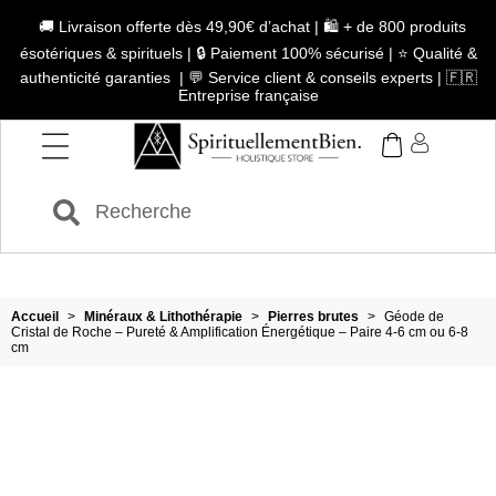
🚚 Livraison offerte dès 49,90€ d’achat | 🛍️ + de 800 produits
ésotériques & spirituels | 🔒 Paiement 100% sécurisé | ⭐ Qualité &
authenticité garanties | 💬 Service client & conseils experts | 🇫🇷
Entreprise française
Accueil
>
Minéraux & Lithothérapie
>
Pierres brutes
>
Géode de
Cristal de Roche – Pureté & Amplification Énergétique – Paire 4-6 cm ou 6-8
cm