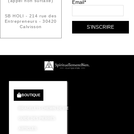
(appel non surtaxé)
Email*
SB HOLI - 214 rue des
Entrepreneurs - 30420
Calvisson
BOUTIQUE
BRACELETS CHEMIN DE VIE
GUIDE DES PIERRES
ARTICLES