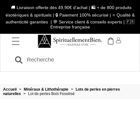
🚚 Livraison offerte dès 49,90€ d’achat | 🛍️ + de 800 produits
ésotériques & spirituels | 🔒 Paiement 100% sécurisé | ⭐ Qualité &
authenticité garanties | 💬 Service client & conseils experts | 🇫🇷
Entreprise française
Accueil
>
Minéraux & Lithothérapie
>
Lots de perles en pierres
naturelles
>
Lot de perles Bois Fossilisé