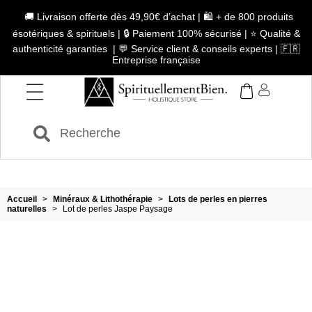
🚚 Livraison offerte dès 49,90€ d’achat | 🛍️ + de 800 produits
ésotériques & spirituels | 🔒 Paiement 100% sécurisé | ⭐ Qualité &
authenticité garanties | 💬 Service client & conseils experts | 🇫🇷
Entreprise française
Accueil
>
Minéraux & Lithothérapie
>
Lots de perles en pierres
naturelles
>
Lot de perles Jaspe Paysage