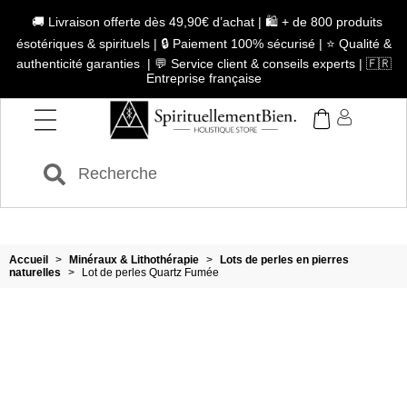
🚚 Livraison offerte dès 49,90€ d’achat | 🛍️ + de 800 produits
ésotériques & spirituels | 🔒 Paiement 100% sécurisé | ⭐ Qualité &
authenticité garanties | 💬 Service client & conseils experts | 🇫🇷
Entreprise française
Accueil
>
Minéraux & Lithothérapie
>
Lots de perles en pierres
naturelles
>
Lot de perles Quartz Fumée