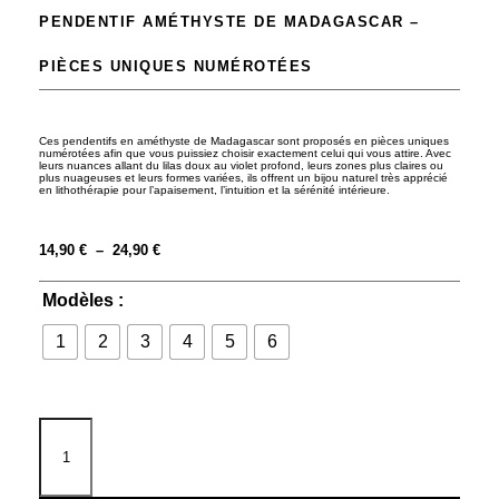
PENDENTIF AMÉTHYSTE DE MADAGASCAR –
PIÈCES UNIQUES NUMÉROTÉES
Ces pendentifs en améthyste de Madagascar sont proposés en pièces uniques
numérotées afin que vous puissiez choisir exactement celui qui vous attire. Avec
leurs nuances allant du lilas doux au violet profond, leurs zones plus claires ou
plus nuageuses et leurs formes variées, ils offrent un bijou naturel très apprécié
en lithothérapie pour l’apaisement, l’intuition et la sérénité intérieure.
14,90
€
–
24,90
€
Modèles :
1
2
3
4
5
6