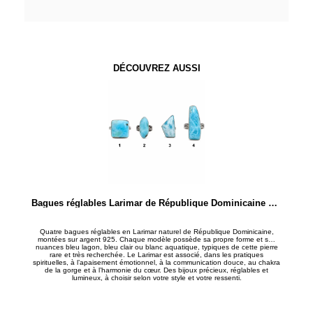
DÉCOUVREZ AUSSI
Bagues réglables Larimar de République Dominicaine en Argent 925 – Pierres rares d’apaisement et de communication
Quatre bagues réglables en Larimar naturel de République Dominicaine,
montées sur argent 925. Chaque modèle possède sa propre forme et ses
nuances bleu lagon, bleu clair ou blanc aquatique, typiques de cette pierre
rare et très recherchée. Le Larimar est associé, dans les pratiques
spirituelles, à l’apaisement émotionnel, à la communication douce, au chakra
de la gorge et à l’harmonie du cœur. Des bijoux précieux, réglables et
lumineux, à choisir selon votre style et votre ressenti.