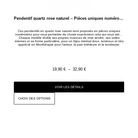
Pendentif quartz rose naturel – Pièces uniques numérotées
Ces pendentifs en quartz rose naturel sont proposés en pièces uniques
numérotées pour vous permettre de choisir exactement celui qui vous attire.
Chaque modèle révèle ses propres nuances de rose tendre, ses voiles
internes et sa forme particulière, pour un bijou minéral doux, lumineux et très
apprécié en lithothérapie pour l’amour, la paix intérieure et la tendresse.
19,90
€
–
32,90
€
VOIR LES DÉTAILS
CHOIX DES OPTIONS