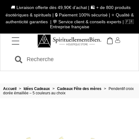
🚚 Livraison offerte dès 49,90€ d’achat | 🛍️ + de 800 produits
ésotériques & spirituels | 🔒 Paiement 100% sécurisé | ⭐ Qualité &
authenticité garanties | 💬 Service client & conseils experts | 🇫🇷
Entreprise française
Accueil
>
Idées Cadeaux
>
Cadeaux Fête des mères
>
Pendentif croix
dorée émaillée – 5 couleurs au choix