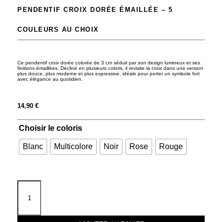
PENDENTIF CROIX DORÉE ÉMAILLÉE – 5
COULEURS AU CHOIX
Ce pendentif croix dorée colorée de 3 cm séduit par son design lumineux et ses
finitions émaillées. Décliné en plusieurs coloris, il revisite la croix dans une version
plus douce, plus moderne et plus expressive, idéale pour porter un symbole fort
avec élégance au quotidien.
14,90
€
Choisir le coloris
Blanc
Multicolore
Noir
Rose
Rouge