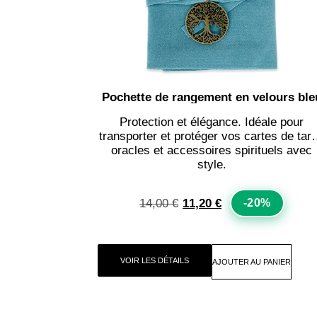
Pochette de rangement en velours ble
Protection et élégance. Idéale pour
transporter et protéger vos cartes de taro
oracles et accessoires spirituels avec
style.
14,00
€
11,20
€
-20%
VOIR LES DÉTAILS
AJOUTER AU PANIER