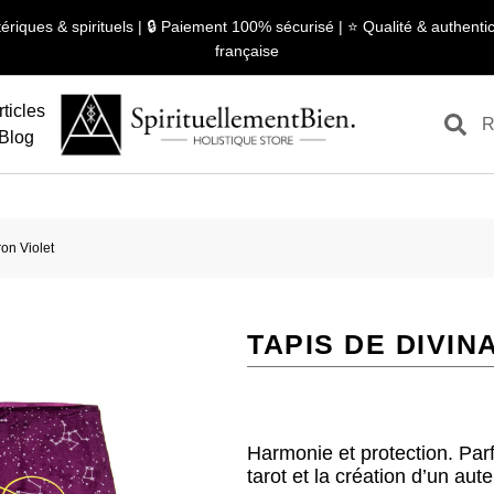
ériques & spirituels | 🔒 Paiement 100% sécurisé | ⭐ Qualité & authentici
française
rticles
Blog
ron Violet
TAPIS DE DIVIN
Harmonie et protection. Parf
tarot et la création d’un autel