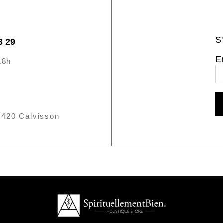
S'
3 29
E
18h
0420 Calvisson