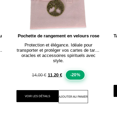
u
Pochette de rangement en velours rose
Protection et élégance. Idéale pour
t,
transporter et protéger vos cartes de tarot,
oracles et accessoires spirituels avec
style.
14,00
€
11,20
€
-20%
VOIR LES DÉTAILS
AJOUTER AU PANIER