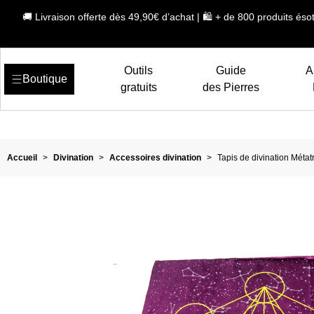
🚚 Livraison offerte dès 49,90€ d’achat | 🛍️ + de 800 produits ésot
Outils
Guide
A
Boutique
gratuits
des Pierres
Accueil
>
Divination
>
Accessoires divination
>
Tapis de divination Métat