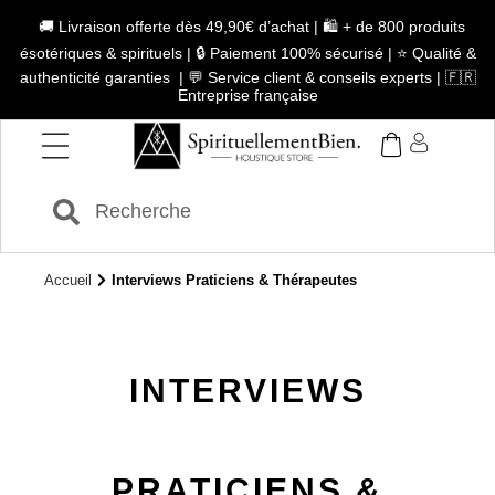
🚚 Livraison offerte dès 49,90€ d’achat | 🛍️ + de 800 produits
ésotériques & spirituels | 🔒 Paiement 100% sécurisé | ⭐ Qualité &
authenticité garanties | 💬 Service client & conseils experts | 🇫🇷
Entreprise française
Accueil
Interviews Praticiens & Thérapeutes
INTERVIEWS
PRATICIENS &