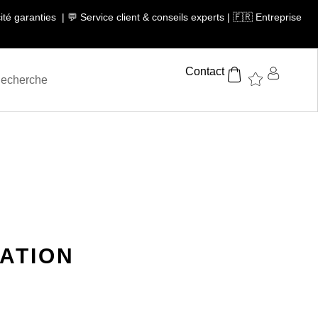
té garanties | 💬 Service client & conseils experts | 🇫🇷 Entreprise
Contact
CATION