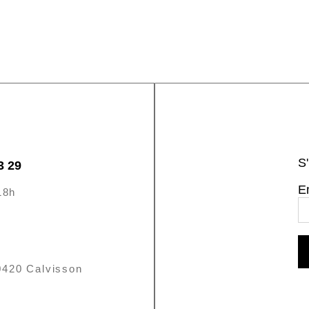
S'
3 29
E
18h
0420 Calvisson