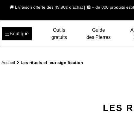
🚚 Livraison offerte dès 49,90€ d’achat | 🛍️ + de 800 produits ésot
Outils
Guide
A
Boutique
gratuits
des Pierres
Accueil
Les rituels et leur signification
LES R