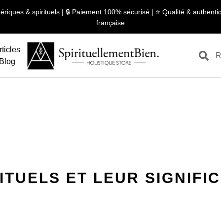
ériques & spirituels | 🔒 Paiement 100% sécurisé | ⭐ Qualité & authentici
française
rticles
Blog
ITUELS ET LEUR SIGNIFI