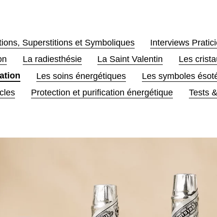
tions, Superstitions et Symboliques
Interviews Prati
on
La radiesthésie
La Saint Valentin
Les crista
cation
Les soins énergétiques
Les symboles ésotér
cles
Protection et purification énergétique
Tests & 