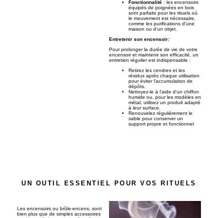
Fonctionnalité
: les encensoirs
équipés de poignées en bois
sont parfaits pour les rituels où
le mouvement est nécessaire,
comme les purifications d’une
maison ou d’un objet.
Entretenir son encensoir:
Pour prolonger la durée de vie de votre
encensoir et maintenir son efficacité, un
entretien régulier est indispensable :
Retirez les cendres et les
résidus après chaque utilisation
pour éviter l’accumulation de
dépôts.
Nettoyez-le à l’aide d’un chiffon
humide ou, pour les modèles en
métal, utilisez un produit adapté
à leur surface.
Renouvelez régulièrement le
sable pour conserver un
support propre et fonctionnel.
UN OUTIL ESSENTIEL POUR VOS RITUELS
Les encensoirs ou brûle-encens, sont
bien plus que de simples accessoires