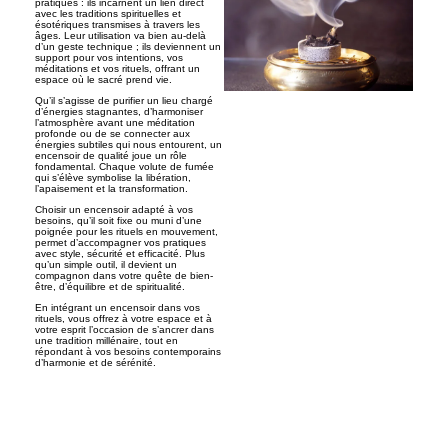
pratiques : ils incarnent un lien direct
avec les traditions spirituelles et
ésotériques transmises à travers les
âges. Leur utilisation va bien au-delà
d’un geste technique ; ils deviennent un
support pour vos intentions, vos
méditations et vos rituels, offrant un
espace où le sacré prend vie.
Qu’il s’agisse de purifier un lieu chargé
d’énergies stagnantes, d’harmoniser
l’atmosphère avant une méditation
profonde ou de se connecter aux
énergies subtiles qui nous entourent, un
encensoir de qualité joue un rôle
fondamental. Chaque volute de fumée
qui s’élève symbolise la libération,
l’apaisement et la transformation.
Choisir un encensoir adapté à vos
besoins, qu’il soit fixe ou muni d’une
poignée pour les rituels en mouvement,
permet d’accompagner vos pratiques
avec style, sécurité et efficacité. Plus
qu’un simple outil, il devient un
compagnon dans votre quête de bien-
être, d’équilibre et de spiritualité.
En intégrant un encensoir dans vos
rituels, vous offrez à votre espace et à
votre esprit l’occasion de s’ancrer dans
une tradition millénaire, tout en
répondant à vos besoins contemporains
d’harmonie et de sérénité.