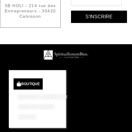
SB HOLI - 214 rue des
Entrepreneurs - 30420
Calvisson
BOUTIQUE
BRACELETS CHEMIN DE VIE
GUIDE DES PIERRES
ARTICLES