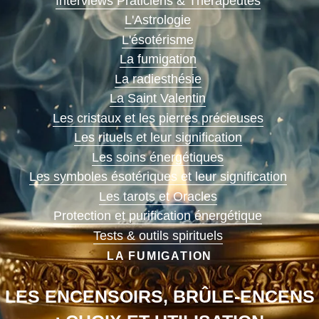
Interviews Praticiens & Thérapeutes
L'Astrologie
L'ésotérisme
La fumigation
La radiesthésie
La Saint Valentin
Les cristaux et les pierres précieuses
Les rituels et leur signification
Les soins énergétiques
Les symboles ésotériques et leur signification
Les tarots et Oracles
Protection et purification énergétique
Tests & outils spirituels
LA FUMIGATION
LES ENCENSOIRS, BRÛLE-ENCENS