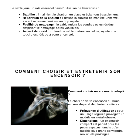
Le sable joue un rôle essentiel dans l’utilisation de l’encensoir :
Stabilité
: il maintient le charbon en place et évite tout basculement.
Répartition de la chaleur
: il diffuse la chaleur de manière uniforme,
évitant ainsi une combustion trop rapide.
Facilité de nettoyage
: le sable retient les cendres et les résidus,
simplifiant le nettoyage après vos rituels.
Aspect décoratif
: un fond de sable, naturel ou coloré, ajoute une
touche esthétique à votre encensoir.
COMMENT CHOISIR ET ENTRETENIR SON
ENCENSOIR ?
Comment choisir un encensoir adapté
?
Le choix de votre encensoir ou brûle-
encens dépend de plusieurs critères :
Fréquence d’utilisation
: pour
un usage régulier, privilégiez un
modèle en métal robuste.
Dimensions
: un encensoir
compact est parfait pour les
petits espaces, tandis qu’un
modèle plus grand conviendra
aux rituels prolongés.