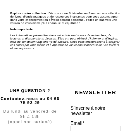
Explorez notre collection :
Découvrez sur SpirituellementBien.com une sélection
de livres, d’outils pratiques et de ressources inspirantes pour vous accompagner
dans votre cheminement en développement personnel. Faites un pas vers une
version de vous-même plus épanouie et équilibrée !
Note importante
Les informations présentées dans cet article sont issues de recherches, de
lectures et d’explorations diverses. Elles ont pour objectif d’informer et d’inspirer,
mais ne constituent pas une vérité absolue. Nous vous encourageons à explorer
ces sujets par vous-même et à approfondir vos connaissances selon vos intérêts
et vos aspirations.
UNE QUESTION ?
NEWSLETTER
Contactez-nous au 04 66
75 93 29
S'inscrire à notre
Du lundi au vendredi de
newsletter
9h à 18h
(appel non surtaxé)
Email*