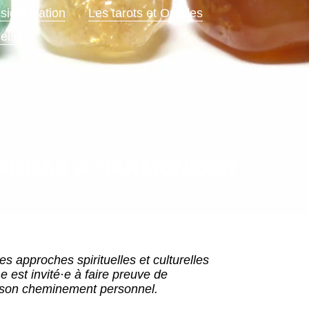
signification
Les tarots et Oracles
uels
HAKRAS À HARMONISER
s approches spirituelles et culturelles
e est invité·e à faire preuve de
et son cheminement personnel.