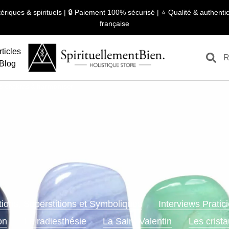
ériques & spirituels | 🔒 Paiement 100% sécurisé | ⭐ Qualité & authentici
française
rticles
Blog
os chakras à harmoniser
tions, Superstitions et Symboliques
Interviews Prati
on
La radiesthésie
La Saint Valentin
Les crista