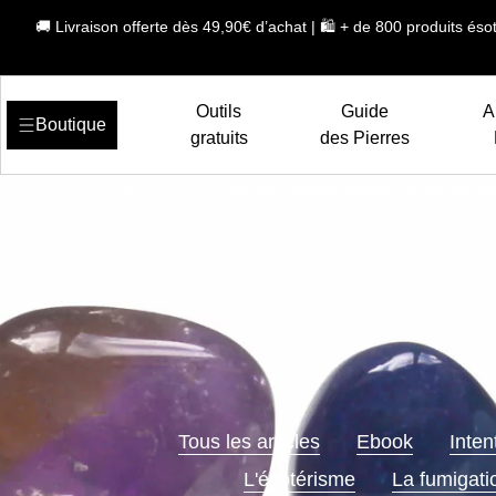
🚚 Livraison offerte dès 49,90€ d’achat | 🛍️ + de 800 produits ésot
Outils
Guide
A
Boutique
gratuits
des Pierres
Accueil
Tests & outils spirituels
Test des chakras gratuit : découvrez v
Tous les articles
Ebook
Inten
L'ésotérisme
La fumigati