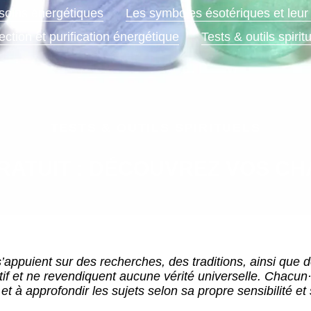
soins énergétiques
Les symboles ésotériques et leur 
ection et purification énergétique
Tests & outils spirit
TESTS & OUTILS SPIRITUELS
RATUIT : DÉCOUVREZ VOS C
’appuient sur des recherches, des traditions, ainsi que de
atif et ne revendiquent aucune vérité universelle. Chacun·
et à approfondir les sujets selon sa propre sensibilité 