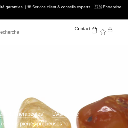
té garanties | 💬 Service client & conseils experts | 🇫🇷 Entreprise
Contact
ciens & Thérapeutes
L'Astrologie
ux et les pierres précieuses